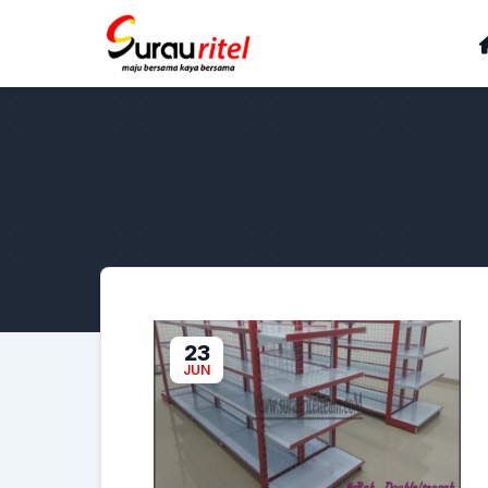
23
JUN