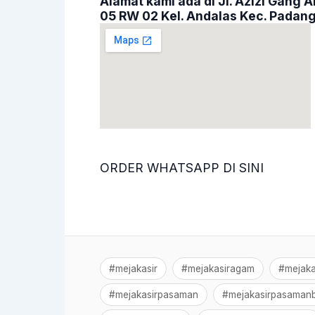
Alamat kami ada di Jl. Azizi Gang
05 RW 02 Kel. Andalas Kec. Padang
ORDER WHATSAPP DI SINI
#mejakasir
#mejakasiragam
#mejaka
#mejakasirpasaman
#mejakasirpasamanb