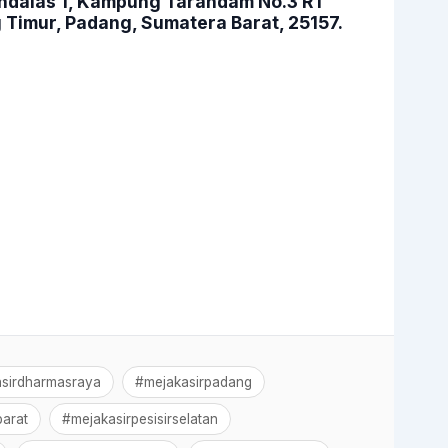
 Andalas 1, Kampung Tarandam No.3 RT
 Timur, Padang, Sumatera Barat, 25157.
sirdharmasraya
#mejakasirpadang
arat
#mejakasirpesisirselatan