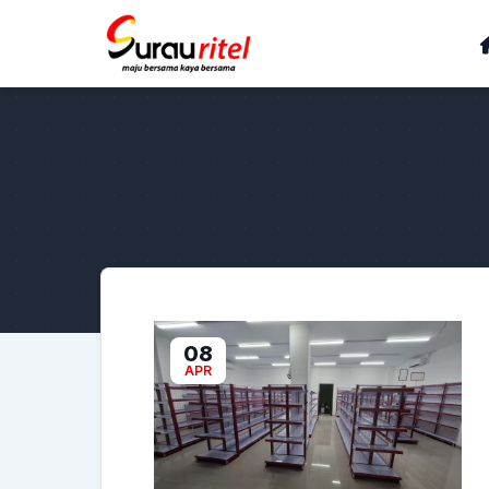
08
APR