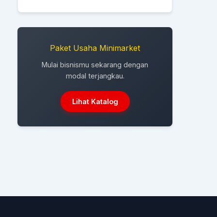
Paket Usaha Minimarket
Mulai bisnismu sekarang dengan
modal terjangkau.
Lihat Katalog