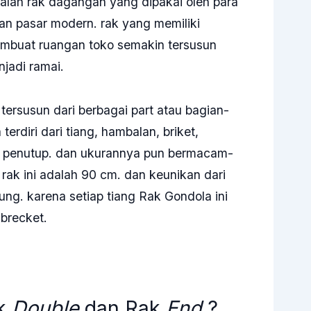
alah rak dagangan yang dipakai oleh para
an pasar modern. rak yang memiliki
mbuat ruangan toko semakin tersusun
jadi ramai.
tersusun dari berbagai part atau bagian-
terdiri dari tiang, hambalan, briket,
i penutup. dan ukurannya pun bermacam-
rak ini adalah 90 cm. dan keunikan dari
ng. karena setiap tiang Rak Gondola ini
 brecket.
ak
Double
dan Rak
End
?