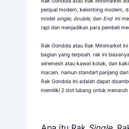
Rak Gondola atau Rak Minimarket ad
penjual modern, kelontong modern, d
model
single
,
double
, dan
End
ini me
rapi dan menjadikan para pembeli men
Rak Gondola atau Rak Minimarket ini 
bagian yang terpisah. rak ini biasanya 
wiremesh atau kawat kotak, dan kak
macam. namun standart panjang dari 
Rak Gondola ini adalah dapat disambu
memiliki 2 slot lubang untuk menaruh
Apa itu Rak
Single
, R