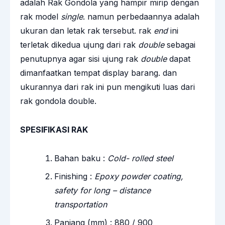
adalah Rak Gondola yang hampir mirip dengan
rak model
single
. namun perbedaannya adalah
ukuran dan letak rak tersebut. rak
end
ini
terletak dikedua ujung dari rak
double
sebagai
penutupnya agar sisi ujung rak
double
dapat
dimanfaatkan tempat display barang. dan
ukurannya dari rak ini pun mengikuti luas dari
rak gondola double.
SPESIFIKASI RAK
Bahan baku :
Cold- rolled steel
Finishing :
Epoxy powder coating,
safety for long – distance
transportation
Panjang (mm) : 880 / 900