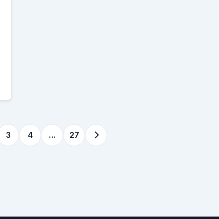
3
4
…
27