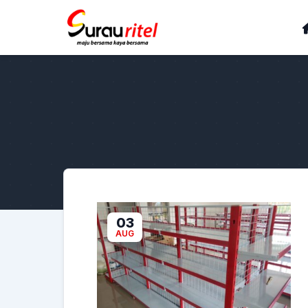
03
AUG