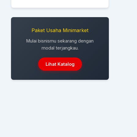
Paket Usaha Minimarket
Mulai bisnismu sekarang dengan
modal terjangkau.
Lihat Katalog